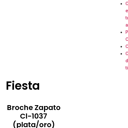
e
t
a
P
C
C
C
d
ti
Fiesta
Broche Zapato
Cl-1037
(plata/oro)