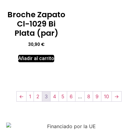
Broche Zapato
Cl-1029 Bi
Plata (par)
30,90
€
Añadir al carrito
←
1
2
3
4
5
6
…
8
9
10
→