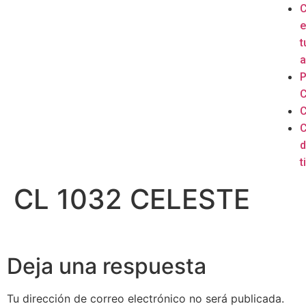
e
t
a
P
C
C
C
d
ti
CL 1032 CELESTE
Deja una respuesta
Tu dirección de correo electrónico no será publicada.