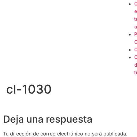
e
t
a
P
C
C
C
d
ti
cl-1030
Deja una respuesta
Tu dirección de correo electrónico no será publicada.