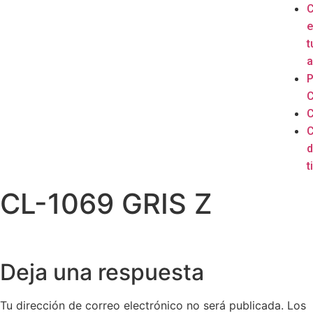
e
t
a
P
C
C
C
d
ti
CL-1069 GRIS Z
Deja una respuesta
Tu dirección de correo electrónico no será publicada.
Los