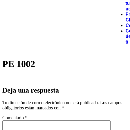
tu
a
P
C
C
C
d
ti
PE 1002
Deja una respuesta
Tu dirección de correo electrónico no será publicada.
Los campos
obligatorios están marcados con
*
Comentario
*