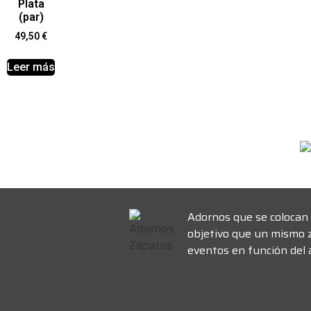
Plata
(par)
49,50
€
Leer más
Adornos que se colocan 
objetivo que un mismo 
eventos en función del a